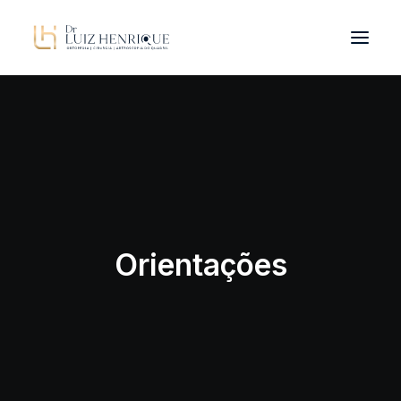
OLHAR INTEGRADO
PATOLOGIAS
DR. LUIZ HENRIQUE
TRATAMENTOS
Orientações
BLOG
CONTATO
ORIENTAÇÕES