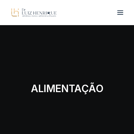
OLHAR INTEGRADO
PATOLOGIAS
DR. LUIZ HENRIQUE
TRATAMENTOS
ALIMENTAÇÃO
BLOG
CONTATO
ORIENTAÇÕES