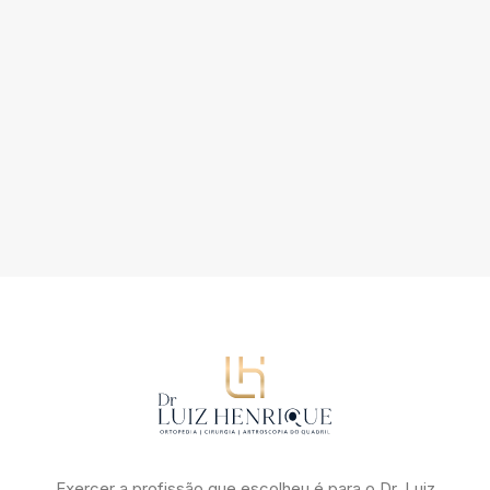
09/01/2023
Cuidados Importantes Antes da
Cirurgia de Prótese Total de Quadril
por Dr. Luiz Henrique
Exercer a profissão que escolheu é para o Dr. Luiz