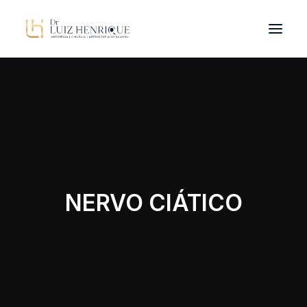
OLHAR INTEGRADO
PATOLOGIAS
DR. LUIZ HENRIQUE
TRATAMENTOS
NERVO CIÁTICO
BLOG
CONTATO
ORIENTAÇÕES