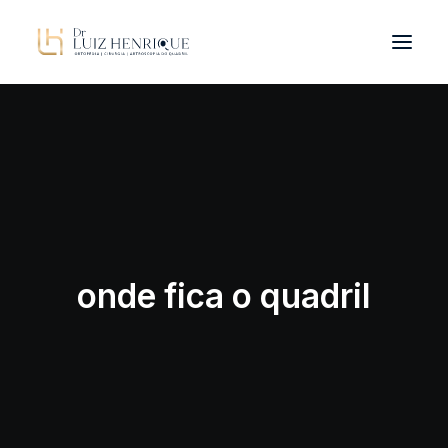
OLHAR INTEGRADO
PATOLOGIAS
DR. LUIZ HENRIQUE
TRATAMENTOS
onde fica o quadril
BLOG
CONTATO
ORIENTAÇÕES