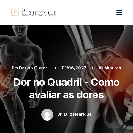
OLHAR INTEGRADO
PATOLOGIAS
DR. LUIZ HENRIQUE
Em
Dor no Quadril
•
01/06/2022
•
10 Minutos
TRATAMENTOS
Dor no Quadril - Como
BLOG
avaliar as dores
CONTATO
ORIENTAÇÕES
Dr. Luiz Henrique