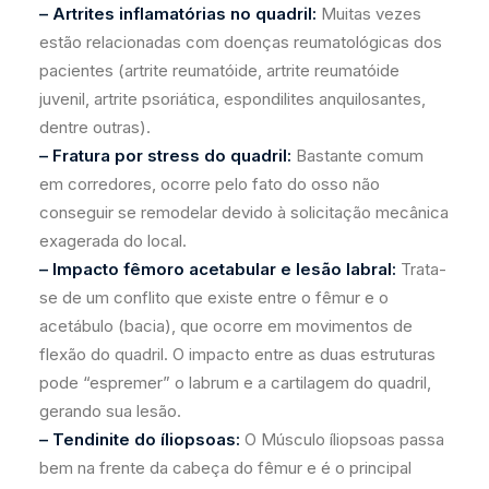
– Artrites inflamatórias no quadril:
Muitas vezes
estão relacionadas com doenças reumatológicas dos
pacientes (artrite reumatóide, artrite reumatóide
juvenil, artrite psoriática, espondilites anquilosantes,
dentre outras).
– Fratura por stress do quadril:
Bastante comum
em corredores, ocorre pelo fato do osso não
conseguir se remodelar devido à solicitação mecânica
exagerada do local.
– Impacto fêmoro acetabular e lesão labral:
Trata-
se de um conflito que existe entre o fêmur e o
acetábulo (bacia), que ocorre em movimentos de
flexão do quadril. O impacto entre as duas estruturas
pode “espremer” o labrum e a cartilagem do quadril,
gerando sua lesão.
– Tendinite do íliopsoas:
O Músculo íliopsoas passa
bem na frente da cabeça do fêmur e é o principal