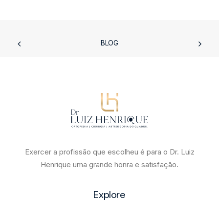
BLOG
Síndrome do Impacto Ísquiofemoral: uma causa
importante de dor no quadril, mas ainda pouco
conhecida.
Exercer a profissão que escolheu é para o Dr. Luiz
Henrique uma grande honra e satisfação.
Explore